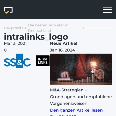
Die besten Anbieter in
Hauptseite
intralinks_logo
Deutschland
intralinks_logo
Mär 3, 2021
Neue Artikel
0
Jan 16, 2024
M&A-Strategien –
Grundlagen und empfohlene
Vorgehensweisen
Den ganzen Artikel lesen