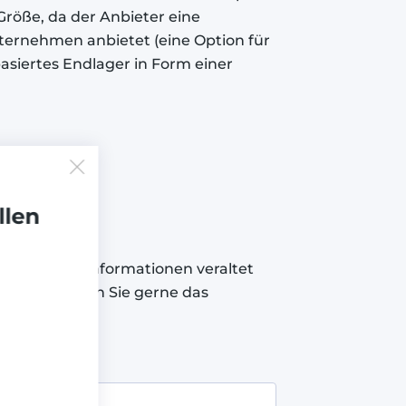
Größe, da der Anbieter eine
nternehmen anbietet (eine Option für
siertes Endlager in Form einer
hlagen
llen
rken oder Informationen veraltet
chläge. Nutzen Sie gerne das
chen.