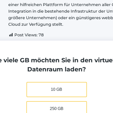
einer hilfreichen Plattform für Unternehmen aller 
Integration in die bestehende Infrastruktur der U
größere Unternehmen) oder ein günstigeres webba
Cloud zur Verfügung stellt.
Post Views:
78
Eine Bearbeitung vorsc
 viele GB möchten Sie in den virtue
Datenraum laden?
Wenn Sie Unstimmigkeiten in der Bewertung beme
sind, sind wir offen für Ihre Kommentare und Vors
untenstehende Kontaktformular, um uns zu errei
10 GB
250 GB